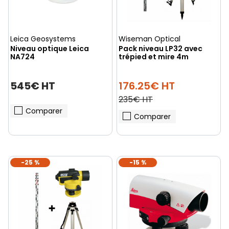
Leica Geosystems
Wiseman Optical
Niveau optique Leica
Pack niveau LP32 avec
NA724
trépied et mire 4m
545€ HT
176.25€ HT
235€ HT
Comparer
Comparer
-25 %
-15 %
(1 avis)