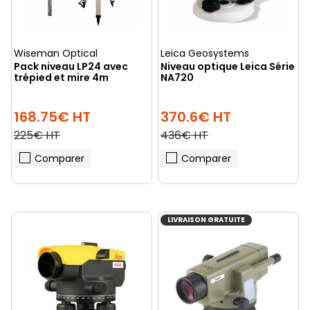
Wiseman Optical
Leica Geosystems
Pack niveau LP24 avec
Niveau optique Leica Série
trépied et mire 4m
NA720
168.75€ HT
370.6€ HT
225€ HT
436€ HT
Comparer
Comparer
LIVRAISON GRATUITE