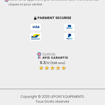
.
automatique
qui incluent une
mire
et un
trépied
.
cliquez ici pour vérifier
PAIEMENT SECURISE
9.3
/10 (598 avis)
★★★★★
Copyright © 2025 LEPONT EQUIPEMENTS.
Tous Droits réservés