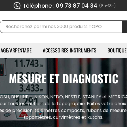
Téléphone : 09 73 87 04 34
(8h-18h)
AGE/ARPENTAGE
ACCESSOIRES INSTRUMENTS
BOUTIQUE
MESURE ET DIAGNOSTIC
BOSH, BUSHNELL, NIKON, NEDO, NESTLE, STANLEY et METRICA 
ur tous les métiers de la topographie. Faites votre choi
es de précision, télémètres compacts, rubans de mesure
topomètres, curvimètres et kutchs.