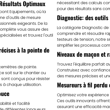
 Résultats Optimaux
nécessitant des calculs com
pour des résultats sans co
pont Equipements, où la
Diagnostic: des outils
mme d'outils de mesure
ionnels exigeants. De la
La catégorie Diagnostic de
 complète vous assure des
comprendre et résoudre rap
cialisées et trouvez l'outil
testeurs de tension, notre 
simplifier les processus co
écises à la pointe de
Niveaux de maçon et ra
Trouvez l'équilibre parfait
cemètres de pointe.
Construisez avec confiance 
 soit sur le chantier ou
des mesures précises et une
 sont conçus pour résister
Mesureurs à fil perdu 
s à chaque utilisation.
ouce
Optimisez votre expérience 
Ces outils innovants offrent
lité et facilité
assurant une efficacité maxi
de différentes longueurs,