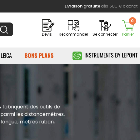
Livraison gratuite
dès 500 € d’achat
0
Devis
Recommander
Se connecter
Panier
INSTRUMENTS BY LEPONT
 LEICA
BONS PLANS
fabriquent des outils de
x parmi les distancemètres,
 longue, mètres ruban,