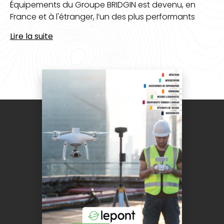
Équipements du Groupe BRIDGIN est devenu, en
France et à l'étranger, l’un des plus performants
distributeurs de matériel de topographie, de
Lire la suite
surveillance d’ouvrage, d’auscultation rail, de
géoréférencement des réseaux enterrés et de
relevés topographiques 3D.
Plus de 70 ans au service des
professionnels de la topographie
La satisfaction client est au cœur de nos
préoccupations. C’est pourquoi nos équipes
d’experts ont pour ambition d’offrir une qualité de
service et des solutions sur mesure. Depuis 1950,
Lepont Équipements s’engage aux côtés des
géomètres experts, des géomètres topographes,
des bureaux d'études, des administrations, des
architectes, des professionnels de la détection, de
la construction, du TP pour relever les défis de
demain.