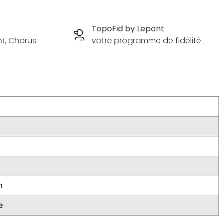
TopoFid by Lepont
nt, Chorus
votre programme de fidélité
m
e