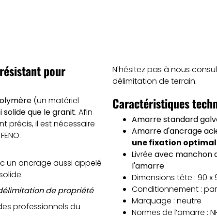
résistant pour
N'hésitez pas à nous consu
délimitation de terrain.
Caractéristiques tech
polymère
(un matériel
i solide que le granit
. Afin
Amarre standard galv
t précis, il est nécessaire
Amarre d'ancrage aci
 FENO.
une fixation optima
Livrée
avec manchon de
vec un ancrage aussi appelé
l'amarre
olide.
Dimensions tête : 90 x
Conditionnement : par
délimitation de propriété
Marquage : neutre
es professionnels du
Normes de l’amarre : NF