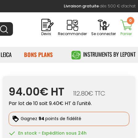
Livraison gratuite
dès 500 € d’achat
0
Devis
Recommander
Se connecter
Panier
INSTRUMENTS BY LEPONT
 LEICA
BONS PLANS
94.00€ HT
112.80€ TTC
Par lot de 10 soit 9.40€ HT à l'unité.
Gagnez
94
points de fidélité
En stock - Expédition sous 24h