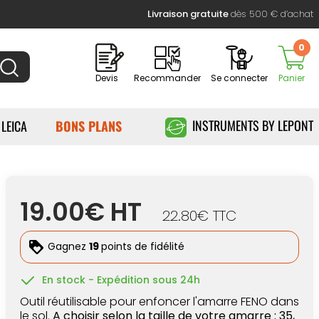
Livraison gratuite
dès 500 € d’achat
0
Devis
Recommander
Se connecter
Panier
INSTRUMENTS BY LEPONT
 LEICA
BONS PLANS
19.00€ HT
22.80€ TTC
Gagnez
19
points de fidélité
En stock - Expédition sous 24h
Outil réutilisable pour enfoncer l'amarre FENO dans
le sol.
A choisir selon la taille de votre amarre : 35,