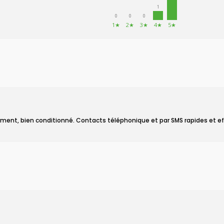
1
0
0
0
1★
2★
3★
4★
5★
dement, bien conditionné. Contacts téléphonique et par SMS rapides et 