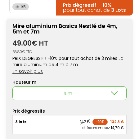
Prix dégressif : -10%
1/5
pour tout achat de
3 Lots
Mire aluminium Basics Nestlé de 4m,
5m et 7m
49.00€ HT
58.80€ TTC
PRIX DEGRESSIF ! -10% pour tout achat de 3 mires
La
mire aluminium de 4 m à 7 m
En savoir plus
Hauteur m
4 m
Prix dégressifs
3 lots
147 €
-10%
132,3 €
et économisez 14,70 €