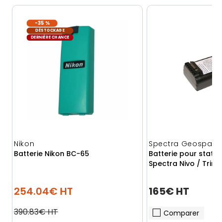
-35 %
DÉSTOCKAGE
DERNIÈRE CHANCE
Nikon
Spectra Geospatia
Batterie Nikon BC-65
Batterie pour statio
Spectra Nivo / Trim
254.04€ HT
165€ HT
390.83€ HT
Comparer