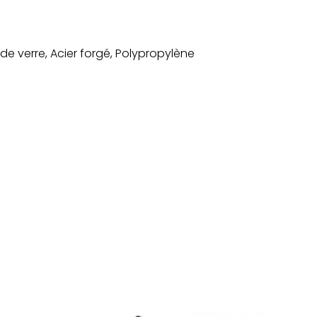
 de verre,
Acier forgé,
Polypropylène
r
ajouter au panier