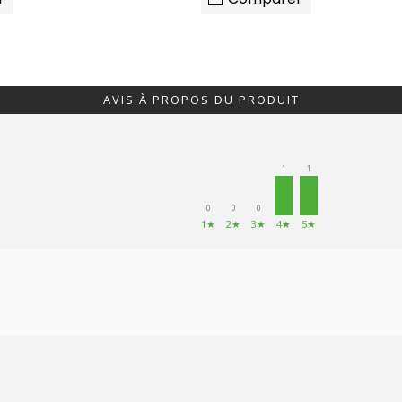
AVIS À PROPOS DU PRODUIT
1
1
0
0
0
1★
2★
3★
4★
5★