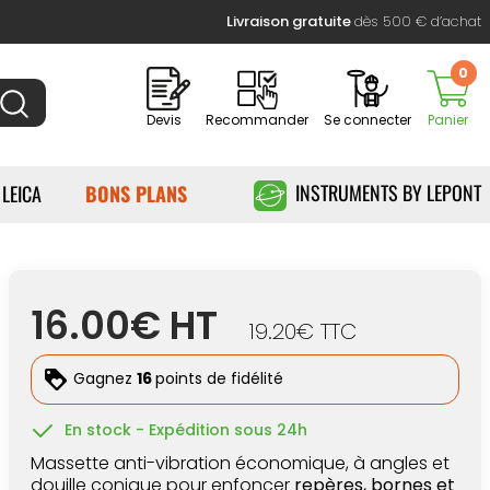
Livraison gratuite
dès 500 € d’achat
0
Devis
Recommander
Se connecter
Panier
INSTRUMENTS BY LEPONT
 LEICA
BONS PLANS
16.00€ HT
19.20€ TTC
Gagnez
16
points de fidélité
En stock - Expédition sous 24h
Massette anti-vibration économique,
à angles et
douille conique pour enfoncer
repères, bornes et