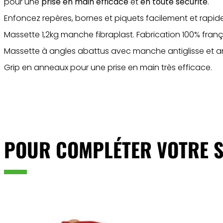
pour une
prise en main efficace
et
en toute sécurité
.
Enfoncez repères, bornes et piquets facilement et rapid
Massette 1,2kg manche fibraplast. Fabrication 100% franç
Massette à angles abattus avec manche antiglisse et ant
Grip en anneaux pour une prise en main très efficace.
POUR COMPLÉTER VOTRE S
ajouter au panier