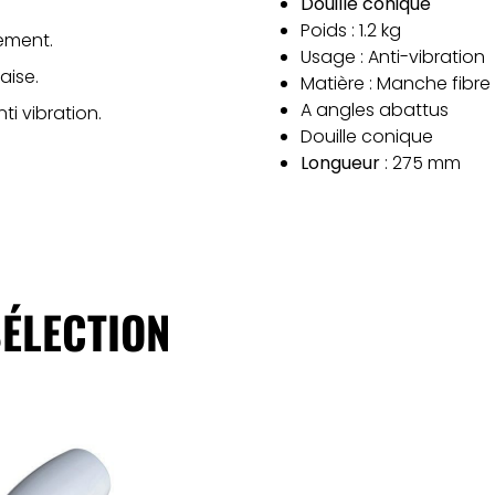
Douille conique
Poids : 1.2 kg
ement.
Usage : Anti-vibration
aise.
Matière : Manche fibre
A angles abattus
i vibration.
Douille conique
Longueur
: 275 mm
ÉLECTION
ajouter au panier
ajouter au panie