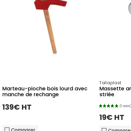
Taliaplast
Marteau-pioche bois lourd avec
Massette an
manche de rechange
striée
139€ HT
19€ HT
Comparer
Compare