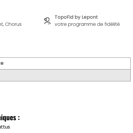
TopoFid by Lepont
nt, Chorus
votre programme de fidélité
te
niques :
attus