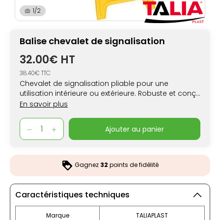
1/2
Balise chevalet de signalisation
32.00€ HT
38.40€ TTC
Chevalet de signalisation pliable pour une
utilisation intérieure ou extérieure. Robuste et conçu
pour un usage intensif, il dispose d'un affichage
En savoir plus
recto/verso avec marquage.
ajouter au panier
Gagnez
32
points de fidélité
Caractéristiques techniques
Marque
TALIAPLAST