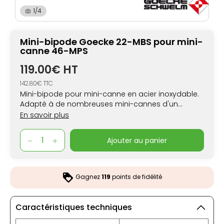
1/4
Mini-bipode Goecke 22-MBS pour mini-
canne 46-MPS
119.00€ HT
142.80€ TTC
Mini-bipode pour mini-canne en acier inoxydable.
Adapté à de nombreuses mini-cannes d'un
diamètre minimum de 25 mm. Dispose de deux
En savoir plus
clous à vis pour une meilleure stabilité.
ajouter au panier
Gagnez
119
points de fidélité
Caractéristiques techniques