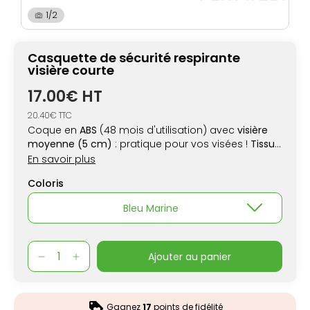
1/2
Casquette de sécurité respirante
visière courte
17.00€ HT
20.40€ TTC
Coque en
ABS
(48 mois d'utilisation) avec
visière
moyenne (5 cm)
: pratique pour vos visées !
Tissu
en maille ajourée
ultra respirante. Certifiée CE.
En savoir plus
Coloris
Bleu Marine
ajouter au panier
Gagnez
17
points de fidélité