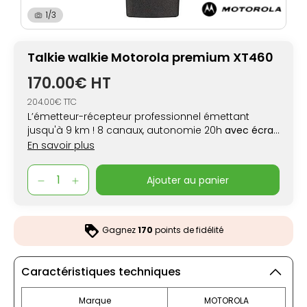
1/3
Talkie walkie Motorola premium XT460
170.00€ HT
204.00€ TTC
L’émetteur-récepteur professionnel émettant
jusqu'à 9 km ! 8 canaux, autonomie 20h
avec écran
digital
En savoir plus
ajouter au panier
Gagnez
170
points de fidélité
Caractéristiques techniques
Marque
MOTOROLA