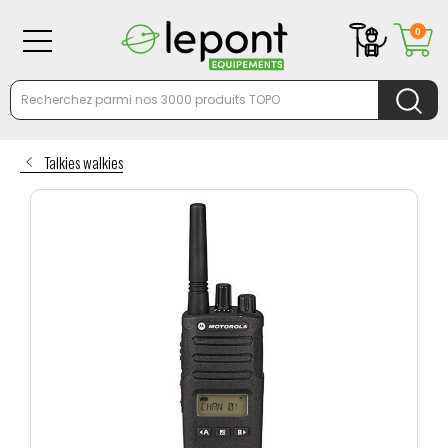
0
Talkies walkies