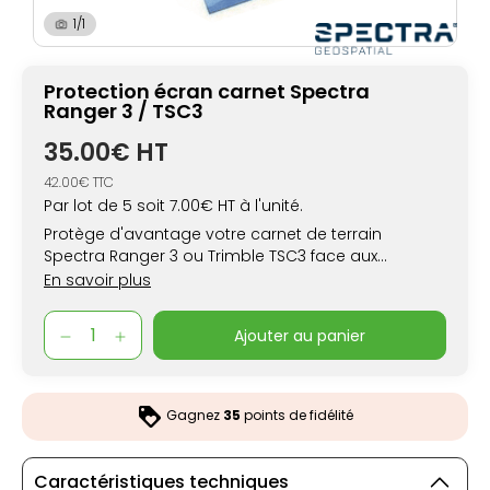
1/1
Protection écran carnet Spectra
Ranger 3 / TSC3
35.00€ HT
42.00€ TTC
Par lot de 5 soit 7.00€ HT à l'unité.
Protège d'avantage votre carnet de terrain
Spectra Ranger 3 ou Trimble TSC3 face aux
conditions difficiles et à une utilisation intensive.
En savoir plus
ajouter au panier
Gagnez
35
points de fidélité
Caractéristiques techniques