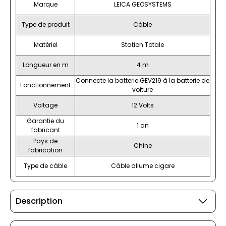
Marque
LEICA GEOSYSTEMS
Type de produit
Câble
Matériel
Station Totale
Longueur en m
4 m
Connecte la batterie GEV219 à la batterie de
Fonctionnement
voiture
Voltage
12 Volts
Garantie du
1 an
fabricant
Pays de
Chine
fabrication
Type de câble
Câble allume cigare
Description