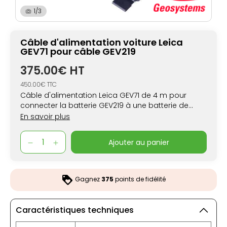
1/3
Câble d'alimentation voiture Leica
GEV71 pour câble GEV219
375.00€ HT
450.00€ TTC
Câble d'alimentation Leica GEV71 de 4 m pour
connecter la batterie GEV219 à une batterie de
voiture de 12V
En savoir plus
ajouter au panier
Gagnez
375
points de fidélité
Caractéristiques techniques