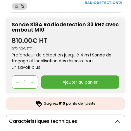
1/2
Sonde S18A Radiodetection 33 kHz avec
embout M10
810.00€ HT
972.00€ TTC
Profondeur de détection jusqu'à
4 m
!
Sonde de
traçage
et
localisation des réseaux
non
conducteurs.
En savoir plus
ajouter au panier
Gagnez
810
points de fidélité
Caractéristiques techniques