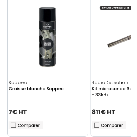
LIVRAISON GRATUITE
Soppec
RadioDetection
Graisse blanche Soppec
Kit microsonde Radi
- 33kHz
7€ HT
811€ HT
Comparer
Comparer