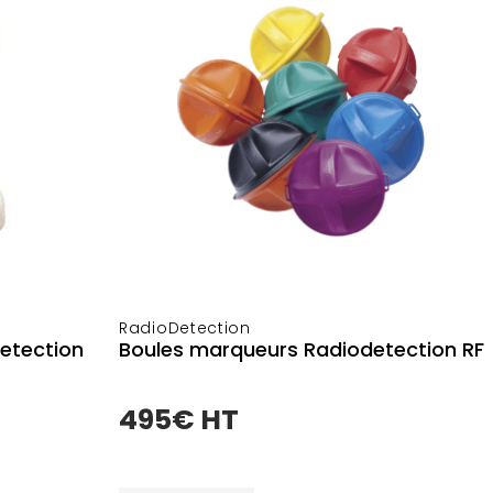
ajouter au panier
RadioDetection
etection
Boules marqueurs Radiodetection RF
495€ HT