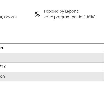
TopoFid by Lepont
nt, Chorus
votre programme de fidélité
ON
/TX
ion