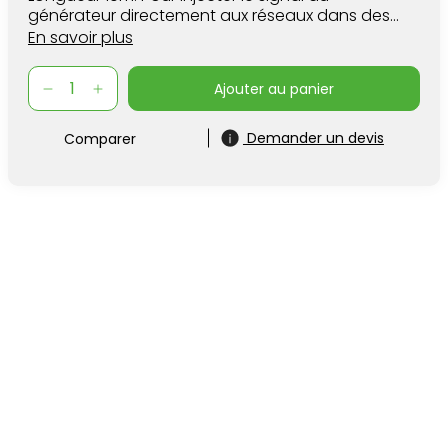
générateur directement aux réseaux dans des
distances un peu plus longue
s.
En savoir plus
ajouter au panier
Demander un devis
Comparer