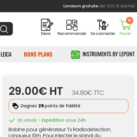
Livraison gratuite
dès 500 € d’achat
0
Devis
Recommander
Se connecter
Panier
INSTRUMENTS BY LEPONT
 LEICA
BONS PLANS
29.00€ HT
34.80€ TTC
Gagnez
29
points de fidélité
En stock - Expédition sous 24h
Bobine pour générateur Tx Radiodetection.
Longueur 10m. Pour
injecter le signal du