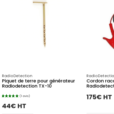
RadioDetection
RadioDetecti
Piquet de terre pour générateur
Cordon rac
Radiodetection TX-10
Radiodetec
175€ HT
44€ HT