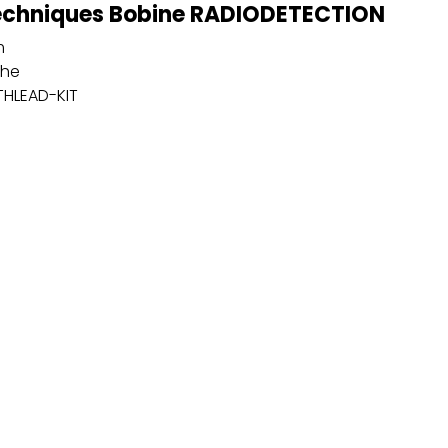
techniques Bobine RADIODETECTION
m
che
THLEAD-KIT
r