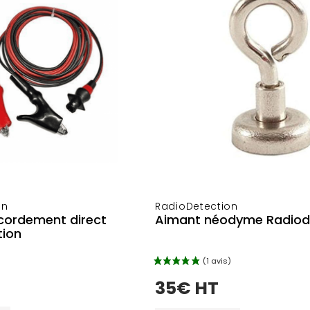
on
RadioDetection
cordement direct
Aimant néodyme Radiod
tion
35€ HT