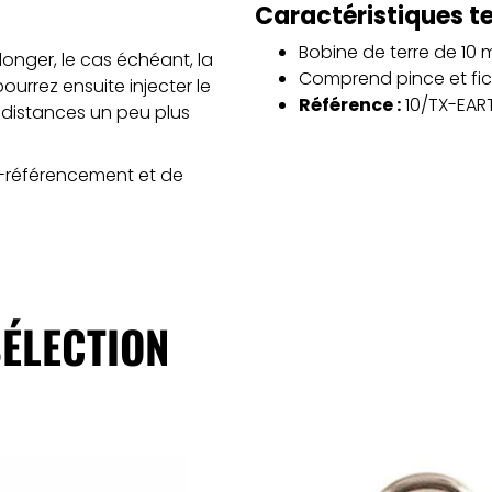
Caractéristiques 
Bobine de terre de 10 
nger, le cas échéant, la
Comprend pince et fi
urrez ensuite injecter le
Référence :
10/TX-EAR
 distances un peu plus
o-référencement et de
ÉLECTION
ajouter au panier
ajouter au panie