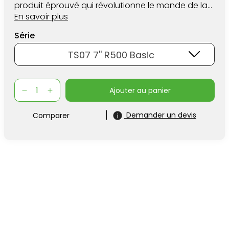
produit éprouvé qui révolutionne le monde de la
mesure et du levé depuis près de 200 ans.
En savoir plus
Série
TS07 7'' R500 Basic
ajouter au panier
Demander un devis
Comparer