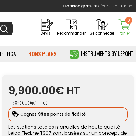
Livraison gratuite
dès 500 € d’achat
0
Devis
Recommander
Se connecter
Panier
INSTRUMENTS BY LEPONT
E LEICA
BONS PLANS
9,900.00€ HT
11,880.00€ TTC
Gagnez
9900
points de fidélité
Les stations totales manuelles de haute qualité
Leica FlexLine TS07 sont basées sur un concept de