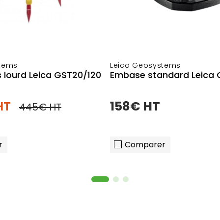
stems
Leica Geosystems
s lourd Leica GST20/120
Embase standard Leica 
HT
158€ HT
445€ HT
r
Comparer