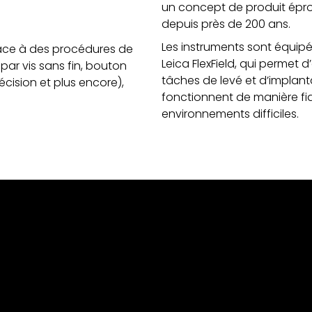
un concept de produit épro
depuis près de 200 ans.
Les instruments sont équipés
râce à des procédures de
Leica FlexField, qui permet 
ar vis sans fin, bouton
tâches de levé et d’implanta
cision et plus encore),
fonctionnent de manière fi
.
environnements difficiles.