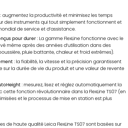
e
: augmentez la productivité et minimisez les temps
ur des instruments qui tout simplement fonctionnent et
mondial de service et d’assistance.
onçus pour durer
: La gamme FlexLine fonctionne avec le
vé même après des années d’utilisation dans des
poussière, pluie battante, chaleur et froid extrêmes).
sement
: la fiabilité, la vitesse et la précision garantissent
e sur la durée de vie du produit et une valeur de revente
utoHeight
: mesurez, lisez et réglez automatiquement la
c cette fonction révolutionnaire dans la FlexLine TS07 (en
nimisées et le processus de mise en station est plus
les de haute qualité Leica FlexLine TS07 sont basées sur