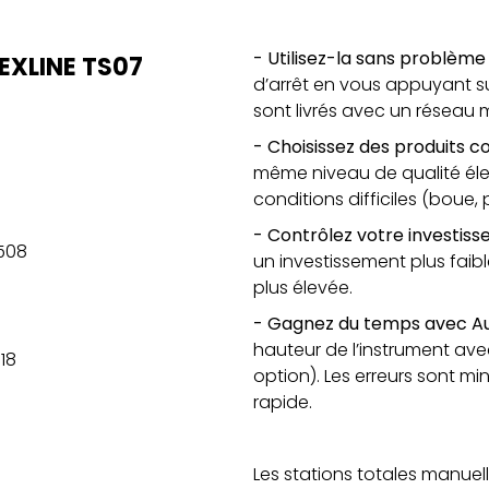
- Utilisez-la sans problèm
EXLINE TS07
d’arrêt en vous appuyant s
sont livrés avec un réseau 
- Choisissez des produits c
même niveau de qualité éle
conditions difficiles (boue, 
- Contrôlez votre investis
7508
un investissement plus faibl
plus élevée.
- Gagnez du temps avec A
hauteur de l’instrument ave
18
option). Les erreurs sont mi
rapide.
Les stations totales manuel