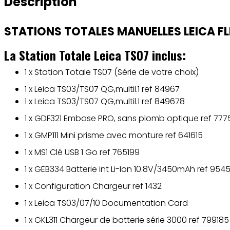
Description
STATIONS TOTALES MANUELLES LEICA FL
La Station Totale Leica TS07 inclus:
1 x Station Totale TS07 (Série de votre choix)
1 x Leica TS03/TS07 QG,multil.1 ref 84967
1 x Leica TS03/TS07 QG,multil.1 ref 849678
1 x GDF321 Embase PRO, sans plomb optique ref 77
1 x GMP111 Mini prisme avec monture ref 641615
1 x MS1 Clé USB 1 Go ref 765199
1 x GEB334 Batterie int Li-Ion 10.8V/3450mAh ref 9545
1 x Configuration Chargeur ref 1432
1 x Leica TS03/07/10 Documentation Card
1 x GKL311 Chargeur de batterie série 3000 ref 799185