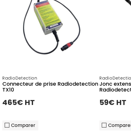
RadioDetection
RadioDetecti
Connecteur de prise Radiodetection
Jonc extens
TX10
Radiodetec
465€ HT
59€ HT
Comparer
Compare