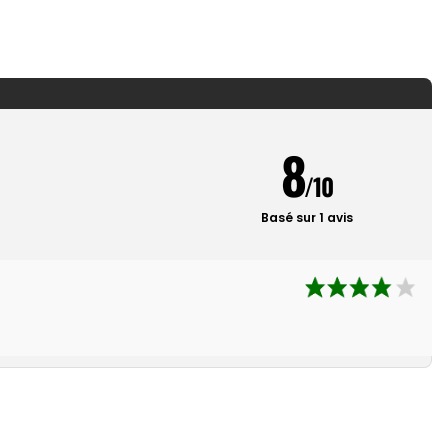
8
/10
Basé sur 1 avis