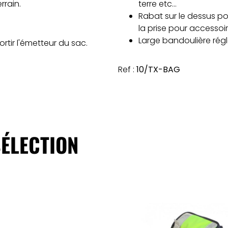
rrain.
terre etc…
Rabat sur le dessus p
la prise pour accessoi
Large bandoulière rég
tir l'émetteur du sac.
Ref :
10/TX-BAG
ÉLECTION
ajouter au panier
ajouter au panie