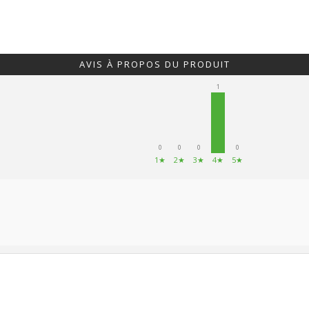
AVIS À PROPOS DU PRODUIT
1
0
0
0
0
1★
2★
3★
4★
5★