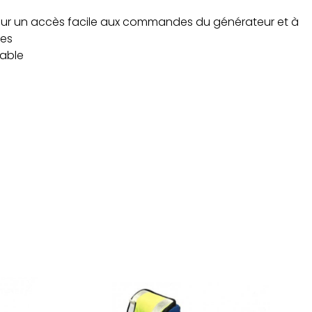
our un accès facile aux commandes du générateur et à
res
lable
r
ajouter au panier