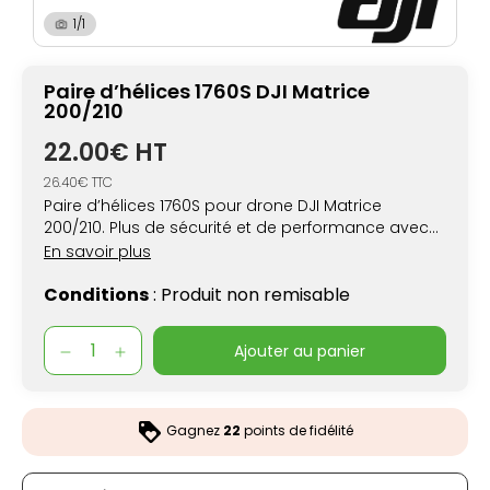
1/1
Paire d’hélices 1760S DJI Matrice
200/210
22.00€ HT
26.40€ TTC
Paire d’hélices 1760S pour drone DJI Matrice
200/210. Plus de sécurité et de performance avec
ces hélices de rechange.
En savoir plus
Conditions
: Produit non remisable
ajouter au panier
Gagnez
22
points de fidélité