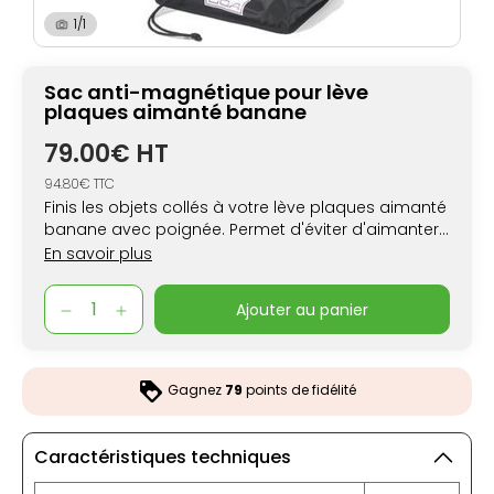
1/1
Sac anti-magnétique pour lève
plaques aimanté banane
79.00€ HT
94.80€ TTC
Finis les objets collés à votre lève plaques aimanté
banane avec poignée. Permet d'éviter d'aimanter
les objets métalliques. Facilite le transport et le
En savoir plus
stockage de votre lève plaques aimanté banane
avec poignée.
ajouter au panier
Gagnez
79
points de fidélité
Caractéristiques techniques