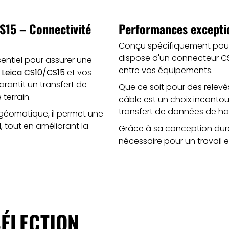
S15 – Connectivité
Performances exceptio
Conçu spécifiquement pour l
dispose d'un connecteur CS
entiel pour assurer une
entre vos équipements.
 Leica CS10/CS15
et vos
rantit un transfert de
Que ce soit pour des relev
 terrain.
câble est un choix inconto
transfert de données de hau
 géomatique, il permet une
, tout en améliorant la
Grâce à sa conception durabl
nécessaire pour un travail ef
ÉLECTION