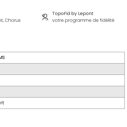
TopoFid by Lepont
nt, Chorus
votre programme de fidélité
MS
rt