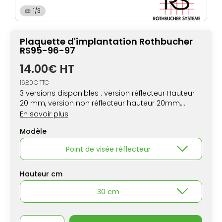
1/3
Plaquette d'implantation Rothbucher
RS95-96-97
14.00€ HT
16.80€ TTC
3 versions disponibles : version réflecteur Hauteur
20 mm, version non réflecteur hauteur 20mm,
version non réflecteur hauteur 30mm. Plaquette
En savoir plus
d'implantation à positionner sur le sol pour
Modèle
reporter rapidement les indications directionnelles
du géomètre.
Point de visée réflecteur
Hauteur cm
30 cm