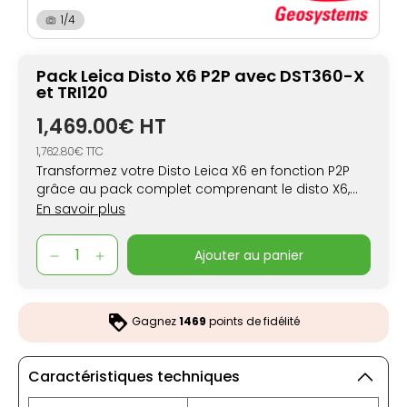
1/4
Pack Leica Disto X6 P2P avec DST360-X
et TRI120
1,469.00€ HT
1,762.80€ TTC
Transformez votre Disto Leica X6 en fonction P2P
grâce au pack complet comprenant le disto X6,
l'encodeur, DST360-X et le trépied TRI120.
En savoir plus
ajouter au panier
Gagnez
1469
points de fidélité
Caractéristiques techniques