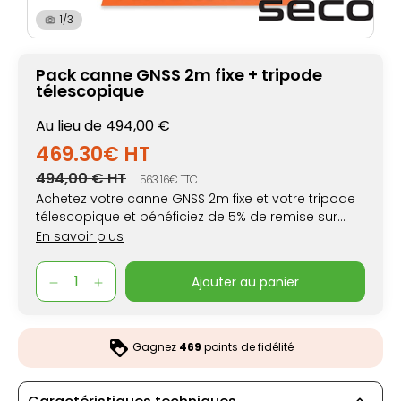
1/3
Pack canne GNSS 2m fixe + tripode
télescopique
Au lieu de 494,00 €
469.30€ HT
494,00 € HT
563.16€ TTC
Achetez votre canne GNSS 2m fixe et votre tripode
télescopique et bénéficiez de 5% de remise sur
votre pack
En savoir plus
ajouter au panier
Gagnez
469
points de fidélité