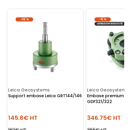
-10 %
-5 %
LIVRAISON GRATUITE
Leica Geosystems
Leica Geosystems
Support embase Leica GRT144/146
Embase premium Le
GDF321/322
145.8€ HT
346.75€ HT
162€ HT
365€ HT