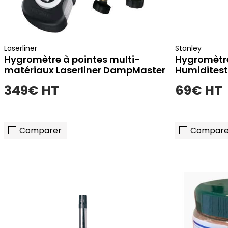
Laserliner
Stanley
Hygromètre à pointes multi-
Hygromètre
matériaux Laserliner DampMaster
Humiditest
Pro
349€ HT
69€ HT
Comparer
Compare
ajouter au panier