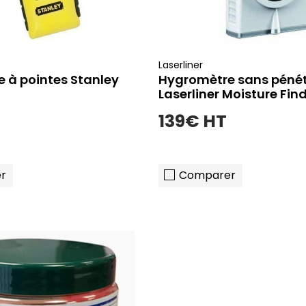
Laserliner
 à pointes Stanley
Hygromètre sans pénét
Laserliner Moisture Fin
139€ HT
r
Comparer
ajouter au panier