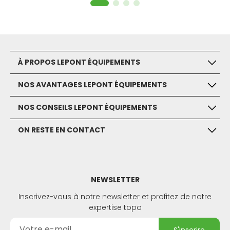
ainsi que des câbles adaptés à divers modèles, tels
que le GEV163 pour CS10/CS15 et le GEV223 USB vers
USB-mini. Profitez de l'assurance de la qualité Leica
Geosystems avec nos produits, conçus pour
répondre aux besoins des professionnels de la
À PROPOS LEPONT ÉQUIPEMENTS
topographie et de la géomatique.
NOS AVANTAGES LEPONT ÉQUIPEMENTS
NOS CONSEILS LEPONT ÉQUIPEMENTS
ON RESTE EN CONTACT
NEWSLETTER
Inscrivez-vous à notre newsletter et profitez de notre
expertise topo