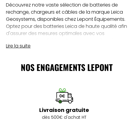
Découvrez notre vaste sélection de batteries de
rechange, chargeurs et câbles de la marque Leica
Geosystems, disponibles chez Lepont Équipements.
Optez pour des batteries Leica de haute qualité afin
d'assurer des mesures optimales avec vos
instruments de précision. Que vous ayez besoin
Lire la suite
d'une batterie pour votre laser Leica Rugby, votre
générateur Leica DD Smart, ou tout autre
équipement Leica, notre assortiment répondra à
NOS ENGAGEMENTS LEPONT
vos exigences.
Chargeurs et câbles Leica de qualité
supérieure
Explorez notre gamme complète de chargeurs Leica
et câbles de transfert pour assurer la performance
Livraison gratuite
continue de vos instruments topographiques. Chez
dès 500€ d'achat HT
Lepont Équipements, nous proposons des
chargeurs spécifiques pour les lasers Leica Rugby,