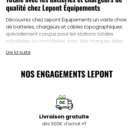
qualité chez Lepont Équipements
Découvrez chez Lepont Équipements un vaste choix
de batteries, chargeurs et câbles topographiques
spécialement conçus pour les stations totales
robotisées ou motorisées. Avec des marques telles
que LEICA, NIKON, SPECTRA GEOSPATIAL, SOKKIA,
Lire la suite
toutes testées et approuvées par nos experts topo,
vous pouvez faire confiance à la qualité de nos
produits. Utiliser la bonne batterie adaptée à votre
NOS ENGAGEMENTS LEPONT
instrument d'arpentage est essentiel pour garantir
une utilisation sûre, optimale et prolonger la durée
de vie de votre station totale sur le terrain.
Des batteries de marque et de qualité
supérieure pour votre Station Totale chez
Lepont Équipements
Livraison gratuite
dès 500€ d'achat HT
Lepont Équipements recommande l'utilisation de