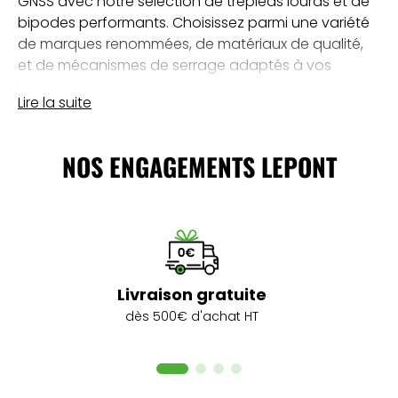
GNSS avec notre sélection de trépieds lourds et de
bipodes performants. Choisissez parmi une variété
de marques renommées, de matériaux de qualité,
et de mécanismes de serrage adaptés à vos
besoins.
Lire la suite
Choisissez la Stabilité pour des Résultats
Précis
NOS ENGAGEMENTS LEPONT
Apprenez à choisir le trépied de chantier idéal pour
maximiser la stabilité de vos instruments GNSS. La
stabilité des trépieds est cruciale pour atteindre le
plus haut niveau d'exactitude et de précision dans
(1 avis)
vos mesures topographiques. Investissez dans la
qualité pour des résultats fiables.
Livraison gratuite
dès 500€ d'achat HT