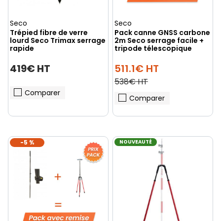
Seco
Seco
Trépied fibre de verre
Pack canne GNSS carbone
lourd Seco Trimax serrage
2m Seco serrage facile +
rapide
tripode télescopique
419€ HT
511.1€ HT
538€ HT
Comparer
Comparer
-5 %
NOUVEAUTÉ