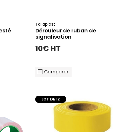
Taliaplast
esté
Dérouleur de ruban de
signalisation
10€ HT
Comparer
LOT DE 12
er
ajouter au panier