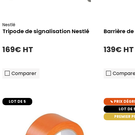
Nestlé
Tripode de signalisation Nestlé
Barrière de
169€ HT
139€ HT
Comparer
Compare
LOT DE 5
⬊ PRIX DÉGR
ajouter au panier
LOT DE 
PREMIER P