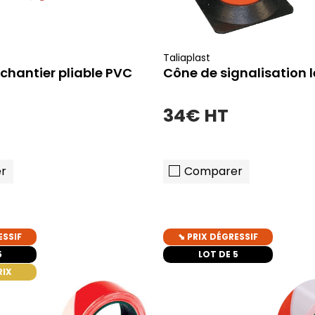
Taliaplast
 chantier pliable PVC
Cône de signalisation l
34€ HT
r
Comparer
ESSIF
⬊ PRIX DÉGRESSIF
ajouter au panier
ajouter au pani
5
LOT DE 5
RIX