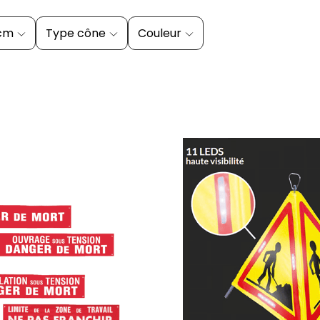
 cm
Type cône
Couleur
ajouter au panier
ajouter au pani