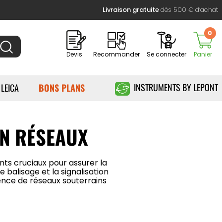
Livraison gratuite
dès 500 € d’achat
0
Devis
Recommander
Se connecter
Panier
INSTRUMENTS BY LEPONT
 LEICA
BONS PLANS
ON RÉSEAUX
nts cruciaux pour assurer la
 balisage et la signalisation
sence de réseaux souterrains