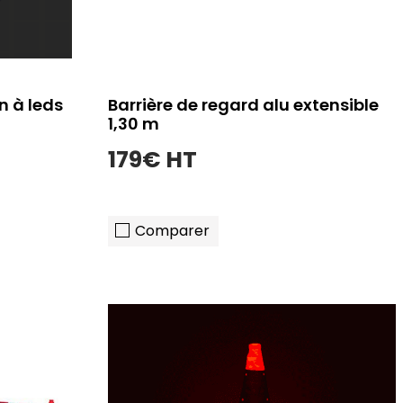
n à leds
Barrière de regard alu extensible
1,30 m
179€ HT
Comparer
er
ajouter au panier