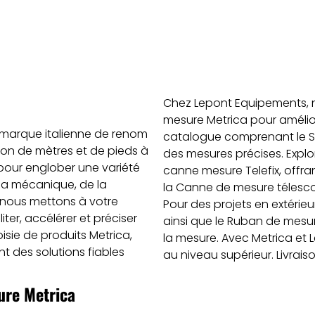
Chez Lepont Equipements, 
mesure Metrica pour amélior
e marque italienne de renom
catalogue comprenant le Sc
tion de mètres et de pieds à
des mesures précises. Expl
 pour englober une variété
canne mesure Telefix, offran
la mécanique, de la
la Canne de mesure télescop
 nous mettons à votre
Pour des projets en extérieu
iter, accélérer et préciser
ainsi que le Ruban de mesu
isie de produits Metrica,
la mesure. Avec Metrica et 
t des solutions fiables
au niveau supérieur. Livrais
sure Metrica