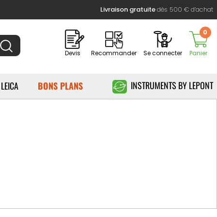
Livraison gratuite
dès 500 € d’achat
0
Devis
Recommander
Se connecter
Panier
INSTRUMENTS BY LEPONT
 LEICA
BONS PLANS
eds à coulisse. Au fil des
ssaires dans les domaines de
ouver de nouvelles solutions
 même temps.