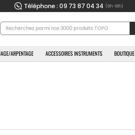
Téléphone : 09 73 87 04 34
(8h-18h)
AGE/ARPENTAGE
ACCESSOIRES INSTRUMENTS
BOUTIQUE
METRICA
 Métrica a d'abord débuté la production de mètres et de pi
gie pour couvrir la plupart des produits de mesure néce
ction et du bâtiment. La marque a le souci constant de tr
 votre travail plus facile, plus rapide et plus précis en