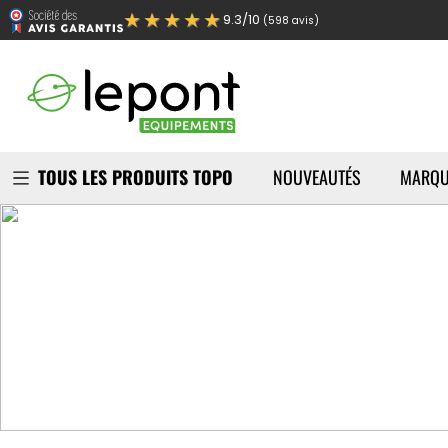
★★★★★
9.3/10
(598 avis)
TOUS LES PRODUITS TOPO
NOUVEAUTÉS
MARQU
Accueil
Nos Marques Topo
Metrica
Fondée en 1949 en Italie,
années, la gamme s'est élar
la mécanique, de la constru
pour rendre