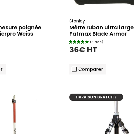
Stanley
mesure poignée
Mètre ruban ultra large
ierpro Weiss
Fatmax Blade Armor
36€ HT
r
Comparer
LIVRAISON GRATUITE
ajouter au pani
ajouter au panier