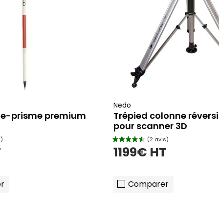
Nedo
te-prisme premium
Trépied colonne révers
pour scanner 3D
T
1199€ HT
r
Comparer