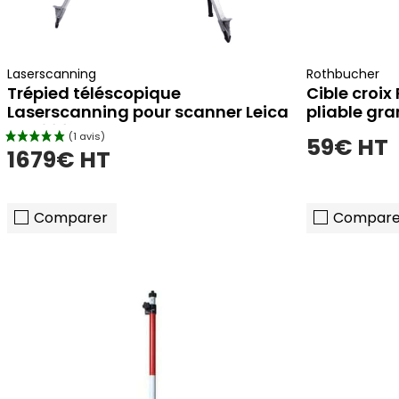
Laserscanning
Rothbucher
Trépied téléscopique
Cible croix
Laserscanning pour scanner Leica
pliable gr
RTC360
59€ HT
1679€ HT
Comparer
Compare
ajouter au panier