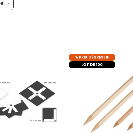
el
⬊ PRIX DÉGRESSIF
ajouter au panier
LOT DE 100
ajouter au pani