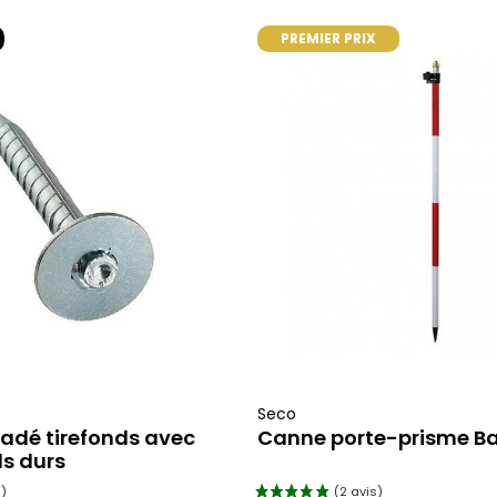
PREMIER PRIX
ajouter au panier
ajouter au pani
Seco
sadé tirefonds avec
Canne porte-prisme Ba
ls durs