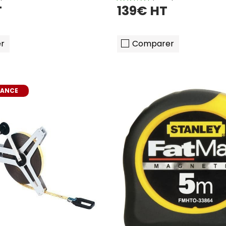
T
139€ HT
r
Comparer
HANCE
ajouter au panier
ajouter au pani