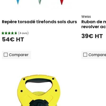
(2 avis)
Weiss
Repère torsadé tirefonds sols durs
Ruban de 
revolver ac
39€ HT
54€ HT
Comparer
Compare
ajouter au panier