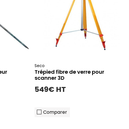
Seco
eur
Trépied fibre de verre pour
scanner 3D
549€ HT
(4 avis)
Comparer