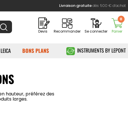
Livraison gratuite
dès 500 € d’achat
0
Devis
Recommander
Se connecter
Panier
INSTRUMENTS BY LEPONT
 LEICA
BONS PLANS
ONS
en hauteur, préférez des
uits larges.