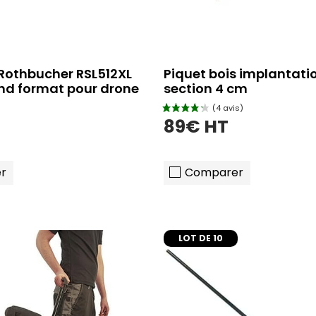
 Rothbucher RSL512XL
Piquet bois implantati
and format pour drone
section 4 cm
89€ HT
r
Comparer
LOT DE 10
ajouter au panier
ajouter au pani