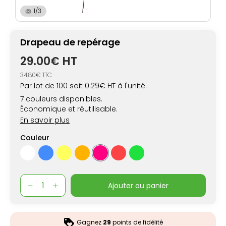
1/3
Drapeau de repérage
29.00€ HT
34.80€ TTC
Par lot de 100 soit 0.29€ HT à l'unité.
7 couleurs disponibles.
Économique et réutilisable.
Parfait pour les professionnels sur les chantiers
En savoir plus
Couleur
ajouter au panier
Gagnez
29
points de fidélité