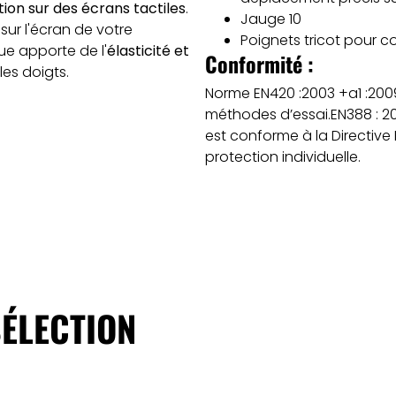
ation sur des écrans tactiles
.
Jauge 10
sur l'écran de votre
Poignets tricot pour c
ue apporte de l'
élasticité
et
Conformité :
les doigts.
Norme EN420 :2003 +a1 :2009
méthodes d’essai.EN388 : 20
est conforme à la Directiv
protection individuelle.
ÉLECTION