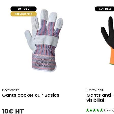
ajouter au panier
LOT DE 2
LOT DE 2
PREMIER PRIX
Portwest
Portwest
Gants docker cuir Basics
Gants anti
visibilité
10€ HT