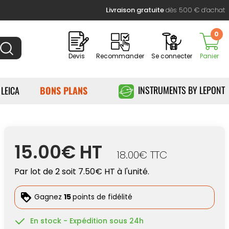
Livraison gratuite
dès 500 € d’achat
0
Devis
Recommander
Se connecter
Panier
INSTRUMENTS BY LEPONT
 LEICA
BONS PLANS
15.00€ HT
18.00€ TTC
Par lot de 2 soit 7.50€ HT à l'unité.
Gagnez
15
points de fidélité
En stock - Expédition sous 24h