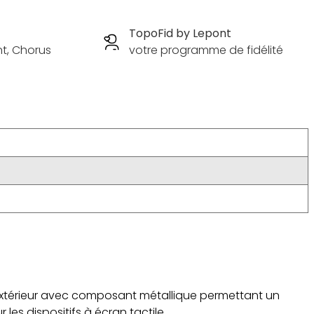
TopoFid by Lepont
nt, Chorus
votre programme de fidélité
 extérieur avec composant métallique permettant un
les dispositifs à écran tactile