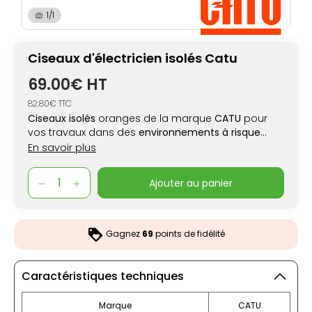
1/1
Ciseaux d'électricien isolés Catu
69.00€ HT
82.80€ TTC
Ciseaux isolés
oranges de la marque
CATU
pour
vos travaux dans des
environnements à risque
électrique.
Ambidextre,
lame en acier inoxyable.
U
En savoir plus
max : 1000V a.c - 1500V d.c.
Isolation PVC
conforme
IEC60900
ajouter au panier
Gagnez
69
points de fidélité
Caractéristiques techniques
Marque
CATU