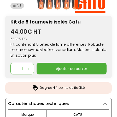
1/3
Kit de 5 tournevis isolés Catu
44.00€ HT
52.80€ TTC
Kit contenant 5 têtes de lame différentes. Robuste
en chrome-molybdène vanadium. Matière isolante
anti-choc électrique. Idéal pour vos travaux en
En savoir plus
milieu à risque électrique. Certifié CE.
ajouter au panier
Gagnez
44
points de fidélité
Caractéristiques techniques
Marque
CATU