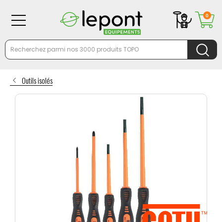
0
Outils isolés