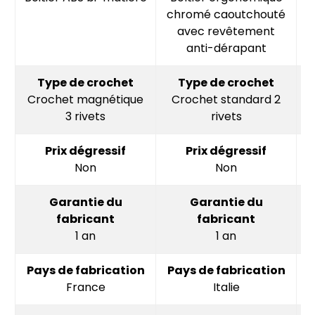
chromé caoutchouté
avec revêtement
anti-dérapant
Type de crochet
Type de crochet
Crochet magnétique
Crochet standard 2
3 rivets
rivets
Prix dégressif
Prix dégressif
Non
Non
Garantie du
Garantie du
fabricant
fabricant
1 an
1 an
Pays de fabrication
Pays de fabrication
P
France
Italie