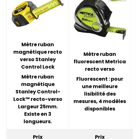
Mètre ruban
magnétique recto
Mètre ruban
verso Stanley
fluorescent Metrica
Control Lock
recto verso
Mètre ruban
Fluorescent : pour
magnétique
une meilleure
Stanley Control-
lisibilité des
Lock™ recto-verso
m
mesures, 4 modèles
Largeur 25mm.
l
disponibles
Existe en 3
d
longueurs.
Prix
Prix