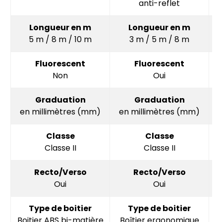
anti-reflet
Longueur en m
Longueur en m
5 m / 8 m / 10 m
3 m / 5 m / 8 m
Fluorescent
Fluorescent
Non
Oui
Graduation
Graduation
en millimètres (mm)
en millimètres (mm)
Classe
Classe
Classe II
Classe II
Recto/Verso
Recto/Verso
Oui
Oui
Type de boitier
Type de boitier
Boitier ABS bi-matière
Boîtier ergonomique
B