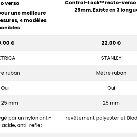
Control-Lock™ recto-verso
to verso
25mm. Existe en 3 longu
pour une meilleure
 mesures, 4 modèles
ponibles
9,00 €
22,00 €
TRICA
STANLEY
re ruban
Mètre ruban
Oui
Oui
à 25 mm
25 mm
gé par un nylon anti-
revêtement polyester et Bla
-acide, anti-reflet