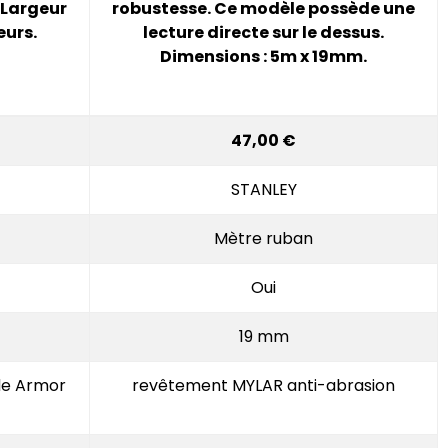
 Largeur
robustesse
. Ce modèle
possède une
eurs.
lecture directe sur le dessus
.
Dimensions : 5m x 19mm.
47,00 €
STANLEY
Mètre ruban
Oui
19 mm
de Armor
revêtement MYLAR anti-abrasion