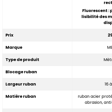
rec
Fluorescent : 
lisibilité des
dis
Prix
2
Marque
ME
Type de produit
Mèt
Blocage ruban
Largeur ruban
16 
Matière ruban
ruban acier proté
abrasion, anti