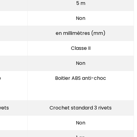
5 m
Non
en millimètres (mm)
Classe II
Non
e
Boitier ABS anti-choc
vets
Crochet standard 3 rivets
Non