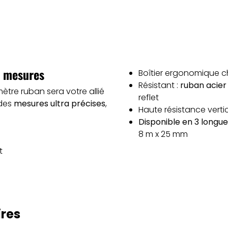
es mesures
Boîtier ergonomique 
Résistant :
ruban acier
ètre ruban sera votre allié
reflet
 des
mesures ultra précises
,
Haute résistance vertica
Disponible en 3 longue
8 m x 25 mm
t
ires