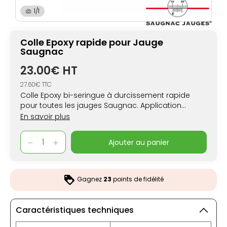
1/1
Colle Epoxy rapide pour Jauge
Saugnac
23.00€ HT
27.60€ TTC
Colle Epoxy bi-seringue à durcissement rapide
pour toutes les jauges Saugnac. Application
optimale en 90 secondes
En savoir plus
ajouter au panier
Gagnez
23
points de fidélité
Caractéristiques techniques