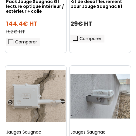
Pack Jauge Saugnac G1
Kit de désaffleurement
lecture optique intérieur /
pour Jauge Saugnac R1
extérieur + colle
144.4€ HT
29€ HT
152€ HT
Comparer
Comparer
(1 avis)
Jauges Saugnac
Jauges Saugnac