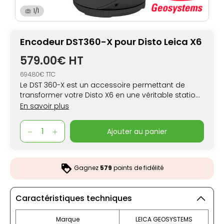
1/1
Encodeur DST360-X pour Disto Leica X6
579.00€ HT
694.80€ TTC
Le DST 360-X est un accessoire permettant de
transformer votre Disto X6 en une véritable station
de mesure professionnelle !
En savoir plus
ajouter au panier
Gagnez
579
points de fidélité
Caractéristiques techniques
Marque
LEICA GEOSYSTEMS