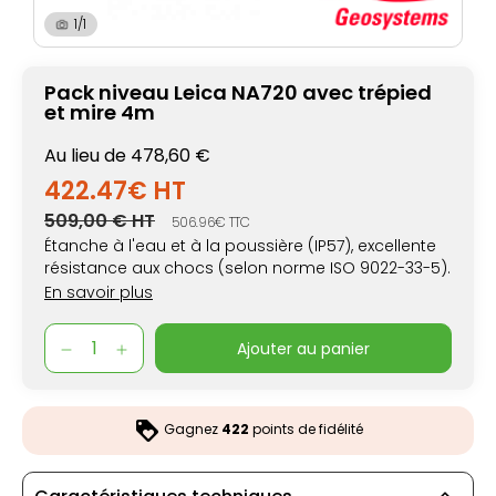
1/1
Pack niveau Leica NA720 avec trépied
et mire 4m
Au lieu de 478,60 €
422.47€ HT
509,00 € HT
506.96€ TTC
Étanche à l'eau et à la poussière (IP57), excellente
résistance aux chocs (selon norme ISO 9022-33-5).
En savoir plus
ajouter au panier
Gagnez
422
points de fidélité