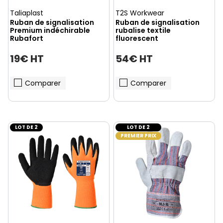
Taliaplast
T2S Workwear
Ruban de signalisation
Ruban de signalisation
Premium indéchirable
rubalise textile
Rubafort
fluorescent
19€ HT
54€ HT
Comparer
Comparer
LOT DE 2
LOT DE 2
PREMIER PRIX
(1 avis)