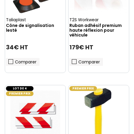
Taliaplast
T2S Workwear
Cône de signalisation
Ruban adhésif premium
lesté
haute réflexion pour
véhicule
34€ HT
179€ HT
Comparer
Comparer
LOT DE 4
PREMIER PRIX
PREMIER PRIX
(1 avis)