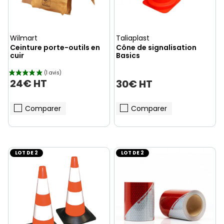
Wilmart
Taliaplast
Ceinture porte-outils en
Cône de signalisation
cuir
Basics
24€ HT
30€ HT
Comparer
Comparer
LOT DE 2
LOT DE 2