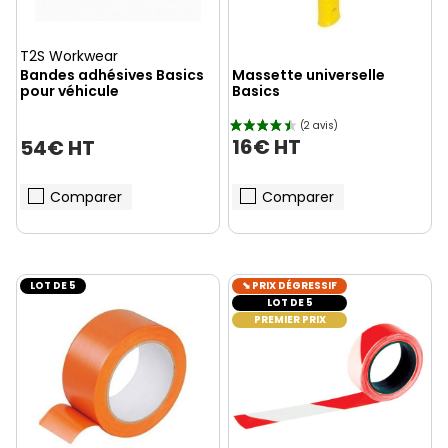
T2S Workwear
Bandes adhésives Basics
Massette universelle
pour véhicule
Basics
16€ HT
54€ HT
Comparer
Comparer
LOT DE 5
⬊ PRIX DÉGRESSIF
LOT DE 5
PREMIER PRIX